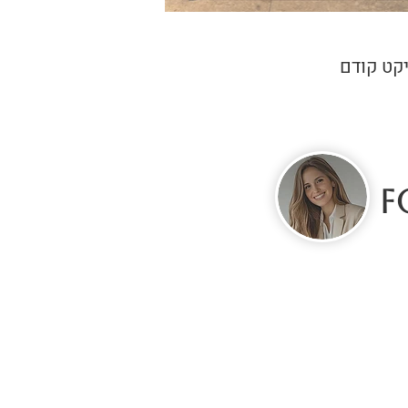
קט קודם
F